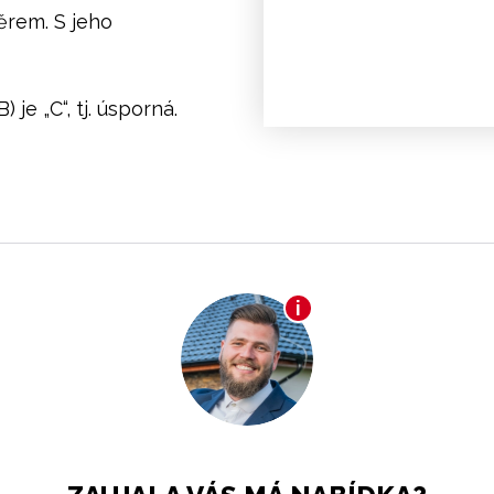
ěrem. S jeho
je „C“, tj. úsporná.