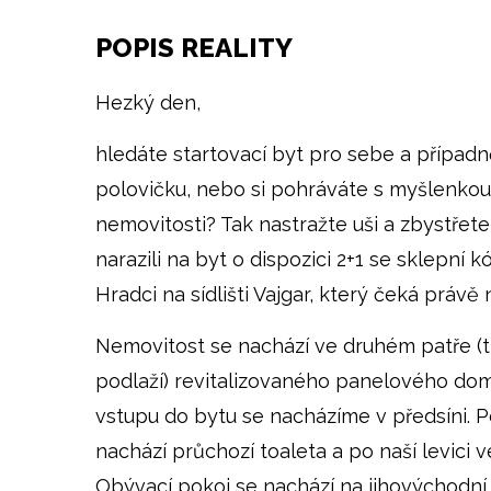
POPIS REALITY
Hezký den,
hledáte startovací byt pro sebe a případn
polovičku, nebo si pohráváte s myšlenkou
nemovitosti? Tak nastražte uši a zbystřete 
narazili na byt o dispozici 2+1 se sklepní kó
Hradci na sídlišti Vajgar, který čeká právě 
Nemovitost se nachází ve druhém patře (
podlaží) revitalizovaného panelového dom
vstupu do bytu se nacházíme v předsíni. Po
nachází průchozí toaleta a po naší levici 
Obývací pokoj se nachází na jihovýchodní