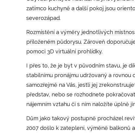
zatímco kuchyně a další pokoj jsou orient
severozápad.
Rozmístění a výměry jednotlivých místnost
přiloženém půdorysu. Zároveň doporučujem
pomoci 3D virtuální prohlídky.
I přes to, že je byt v původním stavu, je d
stabilnímu pronájmu udržovaný a rovnou
samozřejmě na Vás, jestli jej zrekonstruuj
představ, nebo se rozhodnete pokračova
nájemním vztahu či s ním naložíte úplně ji
Dům jako takový postupně procházel revit
2007 došlo k zateplení, výměně balkonů a