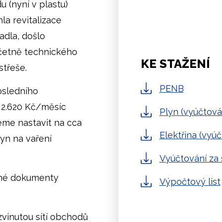
 (nyní v plastu)
la revitalizace
dla, došlo
četně technického
KE STAŽENÍ
třeše.
PENB
osledního
 2.620 Kč/měsíc
Plyn (vyúčtová
eme nastavit na cca
Elektřina (vyúč
lyn na vaření
Vyúčtování za 
pné dokumenty
Výpočtový list
zvinutou sítí obchodů