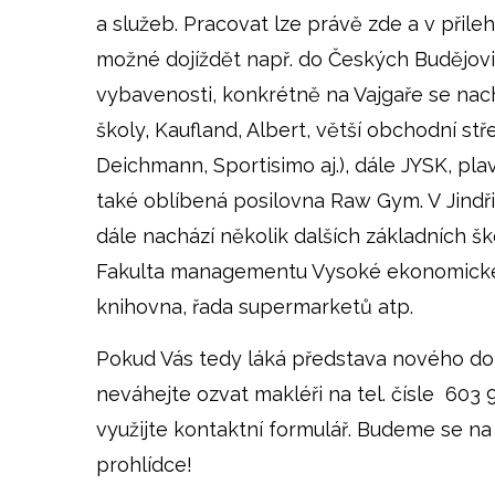
a služeb. Pracovat lze právě zde a v přile
možné dojíždět např. do Českých Budějov
vybavenosti, konkrétně na Vajgaře se nac
školy, Kaufland, Albert, větší obchodní stř
Deichmann, Sportisimo aj.), dále JYSK, p
také oblíbená posilovna Raw Gym. V Jindř
dále nachází několik dalších základních šk
Fakulta managementu Vysoké ekonomické 
knihovna, řada supermarketů atp.
Pokud Vás tedy láká představa nového do
neváhejte ozvat makléři na tel. čísle 603
využijte kontaktní formulář. Budeme se na
prohlídce!