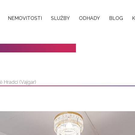
NEMOVITOSTI
SLUŽBY
ODHADY
BLOG
OVĚ HRADCI (VAJGAR)
ě Hradci (Vajgar)