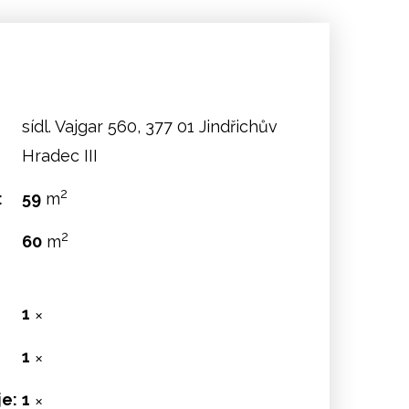
sídl. Vajgar 560, 377 01 Jindřichův
Hradec III
2
:
59
m
2
60
m
1
✕
1
✕
e:
1
✕