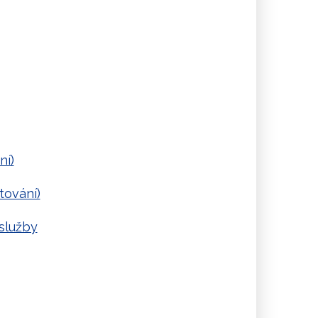
ní)
tování)
služby