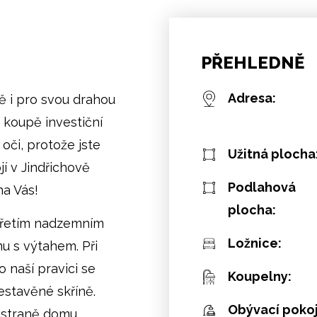
PŘEHLEDNĚ
Adresa:
ě i pro svou drahou
 koupě investiční
oči, protože jste
Užitná plocha
jí v Jindřichově
Podlahová
na Vás!
plocha:
třetím nadzemním
Ložnice:
u s výtahem. Při
 naší pravici se
Koupelny:
vestavěné skříně.
Obývací pokoj
 straně domu,