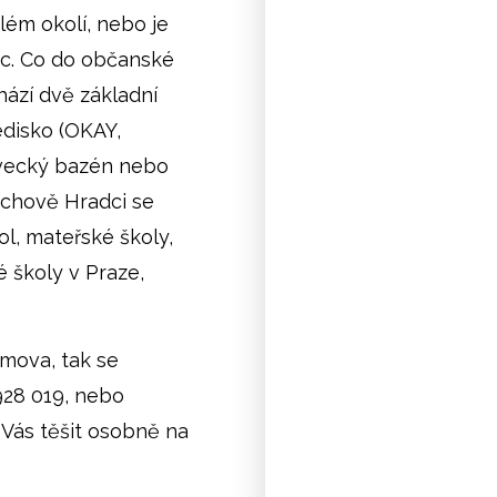
hlém okolí, nebo je
ic. Co do občanské
hází dvě základní
edisko (OKAY,
lavecký bazén nebo
ichově Hradci se
ol, mateřské školy,
školy v Praze,
mova, tak se
 928 019, nebo
 Vás těšit osobně na