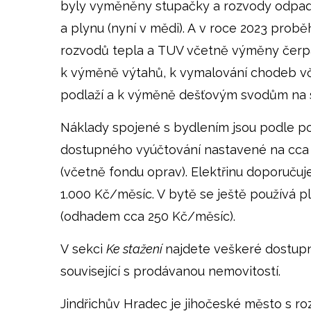
byly vyměněny stupačky a rozvody odpadu
a plynu (nyní v mědi). A v roce 2023 proběh
rozvodů tepla a TUV včetně výměny čerpa
k výměně výtahů, k vymalování chodeb v
podlaží a k výměně dešťovým svodům na s
Náklady spojené s bydlením jsou podle p
dostupného vyúčtování nastavené na cca
(včetně fondu oprav). Elektřinu doporučuj
1.000 Kč/měsíc. V bytě se ještě používá p
(odhadem cca 250 Kč/měsíc).
V sekci
Ke stažení
najdete veškeré dostu
související s prodávanou nemovitostí.
Jindřichův Hradec je jihočeské město s ro