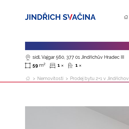
PRODEJ BYTU 2+1 V JINDŘICH
sídl. Vajgar 560, 377 01 Jindřichův Hradec III
2
59
m
1
1
✕
✕
>
Nemovitosti
>
Prodej bytu 2+1 v Jindřichov