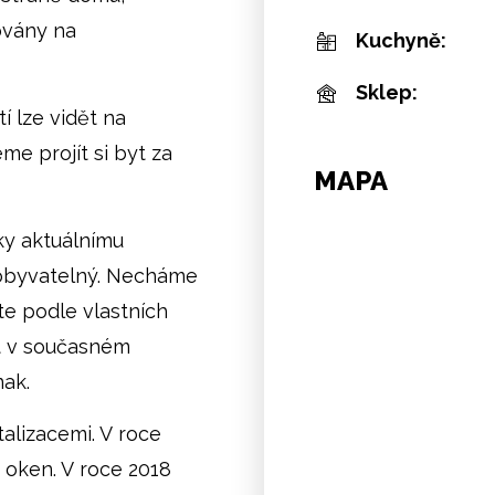
ovány na
Kuchyně:
Sklep:
í lze vidět na
e projít si byt za
MAPA
íky aktuálnímu
 obyvatelný. Necháme
ete podle vlastních
t v současném
nak.
alizacemi. V roce
 oken. V roce 2018