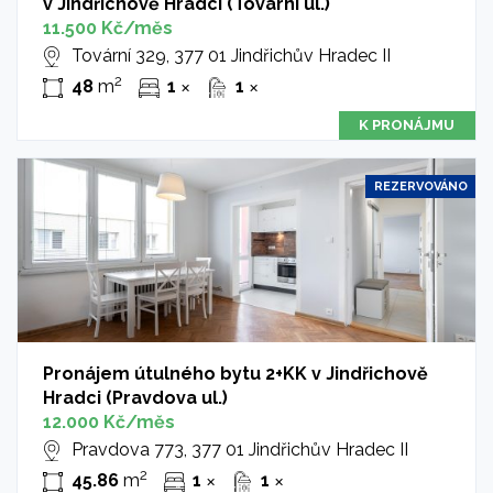
v Jindřichově Hradci (Tovární ul.)
11.500 Kč/měs
Tovární 329, 377 01 Jindřichův Hradec II
2
48
m
1
1
✕
✕
K PRONÁJMU
REZERVOVÁNO
Pronájem útulného bytu 2+KK v Jindřichově
Hradci (Pravdova ul.)
12.000 Kč/měs
Pravdova 773, 377 01 Jindřichův Hradec II
2
45.86
m
1
1
✕
✕