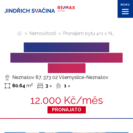
MENU
>
Nemovitosti
>
Pronájem bytu 4+1 v Neznašově u Týna nad Vltavou
PRONÁJEM BYTU 4+1
V NEZNAŠOVĚ U TÝNA NAD
VLTAVOU
Neznašov 87, 373 02 Všemyslice-Neznašov
2
80.64
m
3
1
✕
✕
12.000 Kč/měs
PRONAJATO