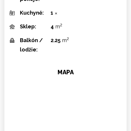
Kuchyně:
1
✕
2
Sklep:
4
m
2
Balkón /
2.25
m
lodžie:
MAPA