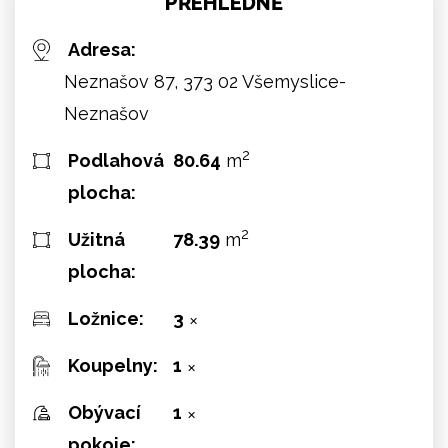
PŘEHLEDNĚ
Adresa:
Neznašov 87, 373 02 Všemyslice-
Neznašov
2
Podlahová
80.64
m
plocha:
2
Užitná
78.39
m
plocha:
Ložnice:
3
✕
Koupelny:
1
✕
Obývací
1
✕
pokoje: