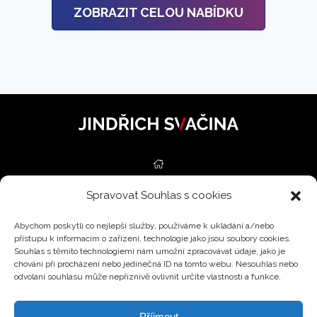
ZOBRAZIT CELOU NABÍDKU
Spravovat Souhlas s cookies
NEMOVITOSTI
Abychom poskytli co nejlepší služby, používáme k ukládání a/nebo
SLUŽBY
přístupu k informacím o zařízení, technologie jako jsou soubory cookies.
Souhlas s těmito technologiemi nám umožní zpracovávat údaje, jako je
ODHADY
chování při procházení nebo jedinečná ID na tomto webu. Nesouhlas nebo
odvolání souhlasu může nepříznivě ovlivnit určité vlastnosti a funkce.
BLOG
Příjmout