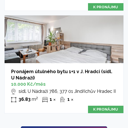
K PRONÁJMU
Pronájem útulného bytu 1+1 v J. Hradci (sídl.
U Nádraží)
10.000 Kč/měs
sídl. U Nádraží 786, 377 01 Jindřichův Hradec II
2
36.83
m
1
1
✕
✕
K PRONÁJMU