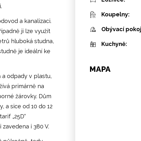
.
Koupelny:
dovod a kanalizaci.
Obývací pokoj
padně ji lze využít
etrů hluboká studna,
Kuchyně:
tudně je ideální ke
MAPA
a a odpady v plastu,
užívá primárně na
sporné žárovky. Dům
, a sice od 10 do 12
arif „25D“
 zavedena i 380 V.