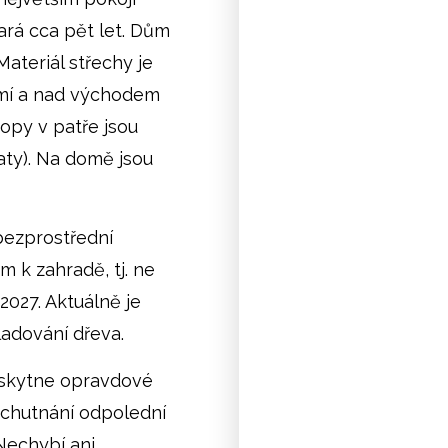
ará cca pět let. Dům
Materiál střechy je
zemí a nad východem
ropy v patře jsou
aty). Na domě jsou
bezprostřední
m k zahradě, tj. ne
2027. Aktuálně je
ladování dřeva.
oskytne opravdové
ychutnání odpolední
 Nechybí ani