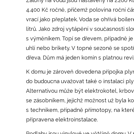
Zálohy na vodu jsou nastaveny na 2.200 K
4.400 Kč ročně, přičemž polovina roční čá
vrací jako přeplatek. Voda se ohřívá boil
litrů. Jako zdroj vytápění v současnosti s
s výměníkem. Topí se dřevem, případně je
uhlí nebo brikety. V topné sezoně se spot
dřeva. Dům má jeden komín s platnou reviz
K domu je zároveň dovedena přípojka ply
do budoucna uvažovat také o instalaci pl
Alternativou může být elektrokotel, krbo
se zásobníkem, jejichž možnost už byla k
s technikem, případně přímotopy, na kter
připravena elektroinstalace.
Podlahy jsou vinylové ve většině domu. V 