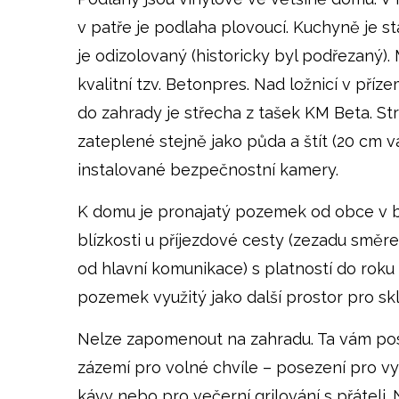
v patře je podlaha plovoucí. Kuchyně je st
je odizolovaný (historicky byl podřezaný). 
kvalitní tzv. Betonpres. Nad ložnicí v pří
do zahrady je střecha z tašek KM Beta. St
zateplené stejně jako půda a štít (20 cm v
instalované bezpečnostní kamery.
K domu je pronajatý pozemek od obce v 
blízkosti u příjezdové cesty (zezadu směre
od hlavní komunikace) s platností do roku 
pozemek využitý jako další prostor pro sk
Nelze zapomenout na zahradu. Ta vám p
zázemí pro volné chvíle – posezení pro v
kávy nebo pro večerní grilování s přáteli.