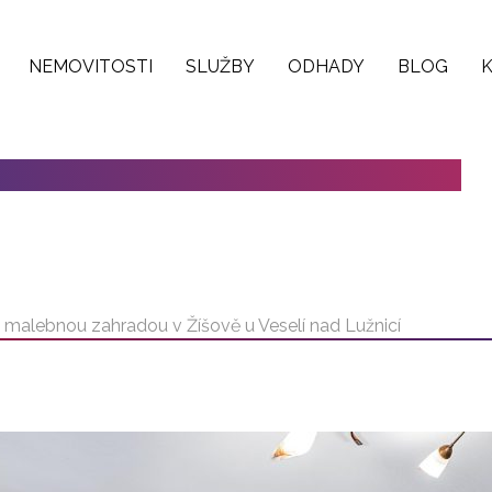
NEMOVITOSTI
SLUŽBY
ODHADY
BLOG
 S MALEBNOU ZAHRADOU V ŽÍŠOVĚ
 malebnou zahradou v Žíšově u Veselí nad Lužnicí