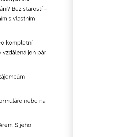
ání? Bez starostí –
ím s vlastním
mco kompletní
e vzdálená jen pár
 zájemcům
formuláře nebo na
ěrem. S jeho