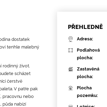
PŘEHLEDNĚ
Adresa:
odina dostatek
sloví tenhle malebný
Podlahová
plocha:
í rodinný život.
Zastavěná
 budete scházet
plocha:
ící čerstvě
Plocha
aleta. V patře pak
pozemku:
ví, pracovnu nebo
, půda nabízí
Ložnice: