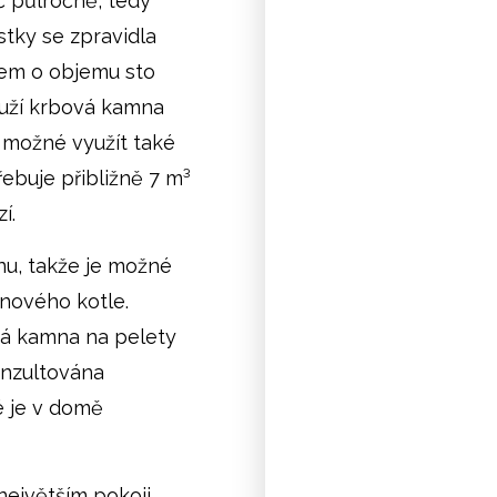
č půlročně, tedy
stky se zpravidla
erem o objemu sto
louží krbová kamna
 možné využít také
řebuje přibližně 7 m³
í.
nu, takže je možné
ynového kotle.
vá kamna na pelety
onzultována
é je v domě
největším pokoji