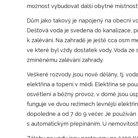
možnost vybudovat další obytné místnosti
Dům jako takový je napojený na obecní vo
Dešťová voda je svedena do kanalizace, pří
k zalévání. Na zahradě je ještě cca osm m
ve které byl vždy dostatek vody. Voda ze s
zmíněnému zalévání zahrady.
Veškeré rozvody jsou nově dělány, tj. vod
elektřina a topení v mědi. Elektřina se po
osvětlení a běžný provoz, v domě jsou ú
funguje ve dvou režimech levnější elektřiny
dopoledne a od 7 do 9 večer. Je používán t
s automatickým přepínáním. U nemovitosti