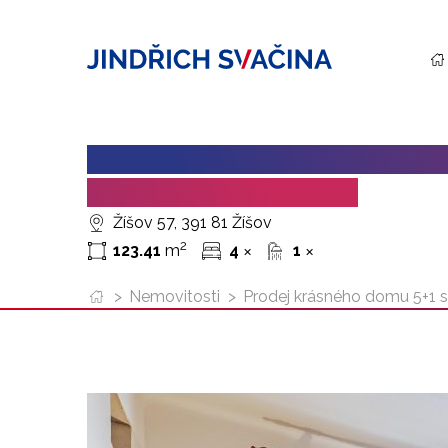
PRODEJ KRÁSNÉHO DOMU 5+1
U VESELÍ NAD LUŽNICÍ
Žíšov 57, 391 81 Žíšov
2
123.41
m
4
1
✕
✕
>
Nemovitosti
>
Prodej krásného domu 5+1 s