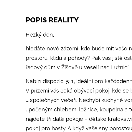
POPIS REALITY
Hezký den,
hledáte nové zázemí, kde bude mít vaše r
prostoru, klidu a pohody? Pak vás jistě o
řadový dům v Žíšově u Veselí nad Lužnicí.
Nabízí dispozici 5+1, ideální pro každodenn
V přízemí vás čeká obývací pokoj, kde se
u společných večeří. Nechybí kuchyně von
upečeným chlebem, ložnice, koupelna a to
najdete tři další pokoje – dětské královst
pokoj pro hosty. A když vaše sny porostou