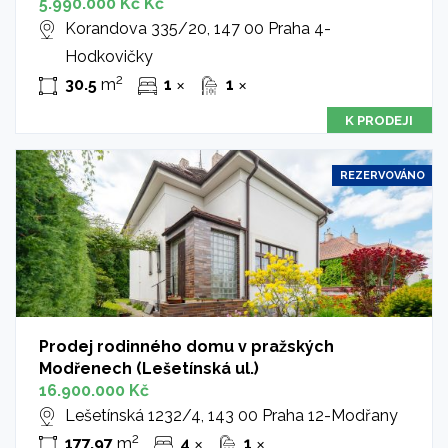
5.990.000 Kč Kč
Korandova 335/20, 147 00 Praha 4-
Hodkovičky
2
30.5
m
1
1
✕
✕
K PRODEJI
REZERVOVÁNO
Prodej rodinného domu v pražských
Modřenech (Lešetínská ul.)
16.900.000 Kč
Lešetínská 1232/4, 143 00 Praha 12-Modřany
2
177.97
m
4
1
✕
✕