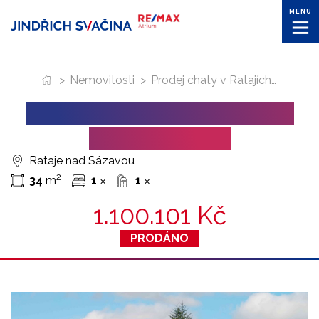
MENU
>
Nemovitosti
>
Prodej chaty v Ratajích nad Sázavou
PRODEJ CHATY V RATAJÍCH
NAD SÁZAVOU
Rataje nad Sázavou
2
34
m
1
1
✕
✕
1.100.101 Kč
PRODÁNO