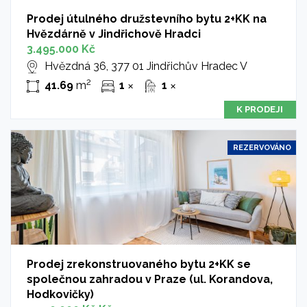
Prodej útulného družstevního bytu 2+KK na
Hvězdárně v Jindřichově Hradci
3.495.000 Kč
Hvězdná 36, 377 01 Jindřichův Hradec V
2
41.69
m
1
1
✕
✕
K PRODEJI
REZERVOVÁNO
Prodej zrekonstruovaného bytu 2+KK se
společnou zahradou v Praze (ul. Korandova,
Hodkovičky)