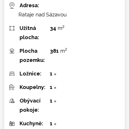
Adresa:
Rataje nad Sázavou
2
Užitná
34
m
plocha:
2
Plocha
381
m
pozemku:
Ložnice:
1
✕
Koupelny:
1
✕
Obývací
1
✕
pokoje:
Kuchyně:
1
✕