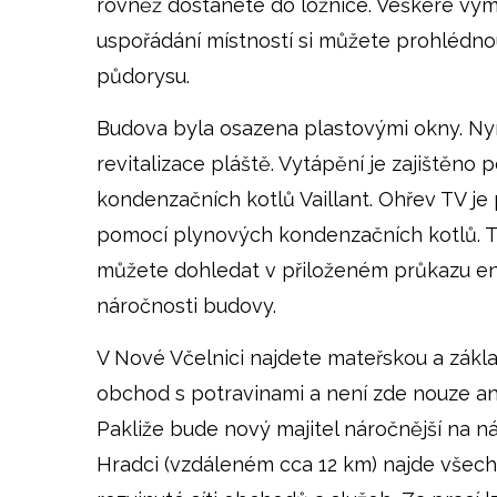
rovněž dostanete do ložnice. Veškeré vý
uspořádání místností si můžete prohlédno
půdorysu.
Budova byla osazena plastovými okny. Ny
revitalizace pláště. Vytápění je zajištěno
kondenzačních kotlů Vaillant. Ohřev TV je 
pomocí plynových kondenzačních kotlů. Ty
můžete dohledat v přiloženém průkazu e
náročnosti budovy.
V Nové Včelnici najdete mateřskou a zákla
obchod s potravinami a není zde nouze ani 
Pakliže bude nový majitel náročnější na n
Hradci (vzdáleném cca 12 km) najde všec