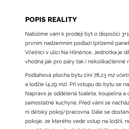
POPIS REALITY
Nabízíme vám k prodeji byt o dispozici 3+1
prvním nadzemním podlaží (přízemí) pan
Včelnici v ulici Na Hliněnce. Jednotka je dí
vhodná jak pro páry tak i několikačlenné r
Podlahová plocha bytu činí 78,23 m2 včetn
a lodžie (4,29 m2). Při vstupu do bytu se n
Napravo je oddělená toaleta, koupelna a
samostatné kuchyně. Před vámi se nacház
ní dětský pokoj/pracovna. Dále se dosta
pokoje, ze kterého vede vstup na lodžii, 