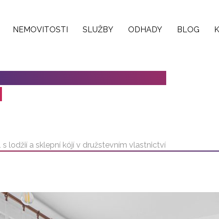
NEMOVITOSTI
SLUŽBY
ODHADY
BLOG
1 S LODŽIÍ A SKLEPNÍ KÓJÍ
Í
 lodžií a sklepní kójí v družstevním vlastnictví