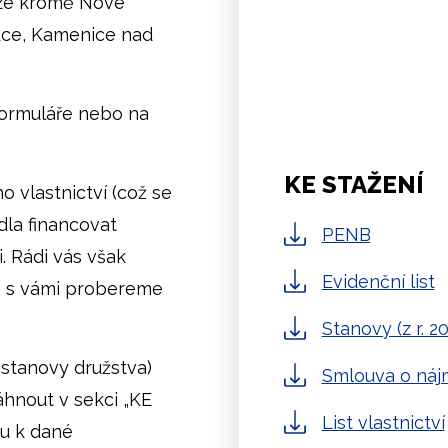
 lze kromě Nové
adce, Kamenice nad
formuláře nebo na
KE STAŽENÍ
 vlastnictví (což se
dla financovat
PENB
. Rádi vás však
Evidenční list
rá s vámi probereme
Stanovy (z r. 2
. stanovy družstva)
Smlouva o náj
áhnout v sekci „KE
List vlastnictví
zu k dané