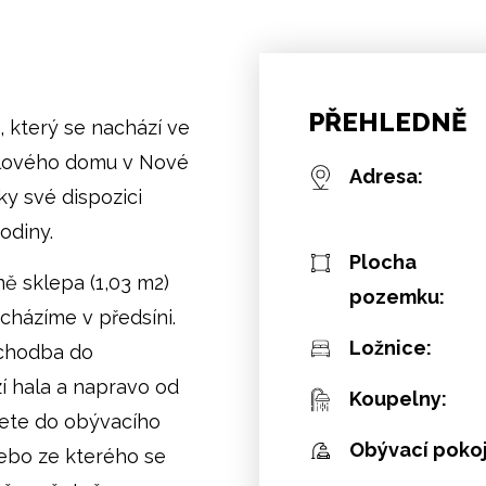
PŘEHLEDNĚ
, který se nachází ve
elového domu v Nové
Adresa:
ky své dispozici
odiny.
Plocha
ě sklepa (1,03 m2)
pozemku:
acházíme v předsíni.
Ložnice:
 chodba do
í hala a napravo od
Koupelny:
nete do obývacího
Obývací pokoj
nebo ze kterého se