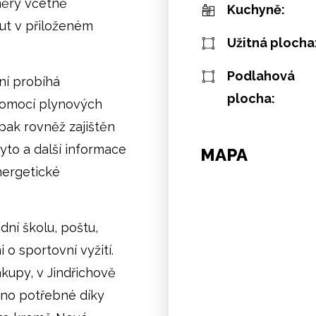
měry včetně
Kuchyně:
ut v přiloženém
Užitná plocha
Podlahová
ní probíhá
plocha:
 pomocí plynových
pak rovněž zajištěn
to a další informace
MAPA
nergetické
dní školu, poštu,
o sportovní vyžití.
ákupy, v Jindřichově
hno potřebné díky