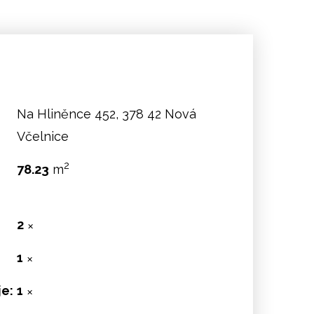
Na Hliněnce 452, 378 42 Nová
Včelnice
2
78.23
m
2
✕
1
✕
e:
1
✕