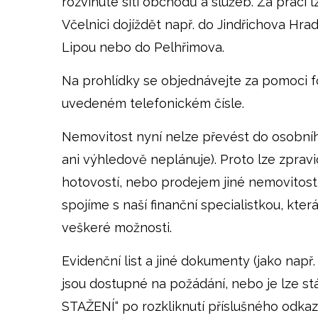
rozvinuté síti obchodů a služeb. Za prací
Včelnici dojíždět např. do Jindřichova Hr
Lipou nebo do Pelhřimova.
Na prohlídky se objednávejte za pomoci 
uvedeném telefonickém čísle.
Nemovitost nyní nelze převést do osobního
ani výhledově neplánuje). Proto lze zpravi
hotovostí, nebo prodejem jiné nemovitosti
spojíme s naší finanční specialistkou, kte
veškeré možnosti.
Evidenční list a jiné dokumenty (jako např
jsou dostupné na požádání, nebo je lze st
STAŽENÍ“ po rozkliknutí příslušného odka