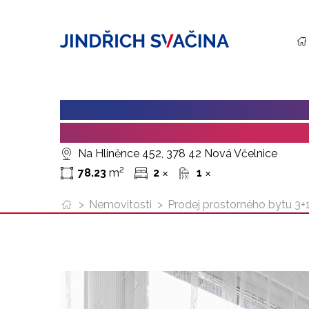
PRODEJ PROSTORNÉHO BYTU 3+
V DRUŽSTEVNÍM VLASTNICTV
Na Hliněnce 452, 378 42 Nová Včelnice
2
78.23
m
2
1
✕
✕
>
Nemovitosti
>
Prodej prostorného bytu 3+1 s