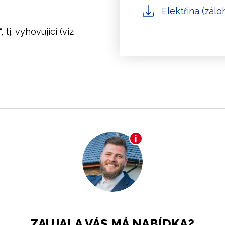
Elektřina (zálo
tj. vyhovující (viz
ZAUJALA VÁS MÁ NABÍDKA?