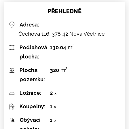
PŘEHLEDNĚ
Adresa:
Čechova 116, 378 42 Nová Včelnice
2
Podlahová
130.04
m
plocha:
2
Plocha
320
m
pozemku:
Ložnice:
2
✕
Koupelny:
1
✕
Obývací
1
✕