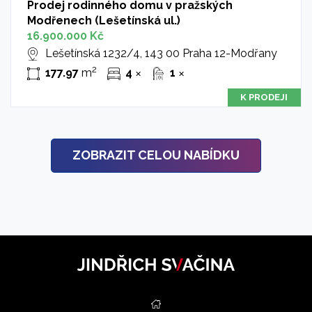
Prodej rodinného domu v pražských
Modřenech (Lešetínská ul.)
16.900.000 Kč
Lešetínská 1232/4, 143 00 Praha 12-Modřany
2
177.97
m
4
1
✕
✕
K PRODEJI
ZOBRAZIT CELOU NABÍDKU