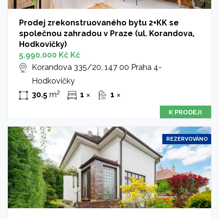
Prodej zrekonstruovaného bytu 2+KK se
společnou zahradou v Praze (ul. Korandova,
Hodkovičky)
5.990.000 Kč Kč
Korandova 335/20, 147 00 Praha 4-
Hodkovičky
2
30.5
m
1
1
✕
✕
K PRODEJI
REZERVOVÁNO