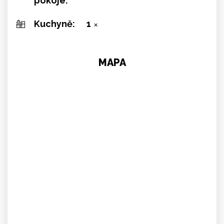
pokoje:
Kuchyně:
1
✕
MAPA