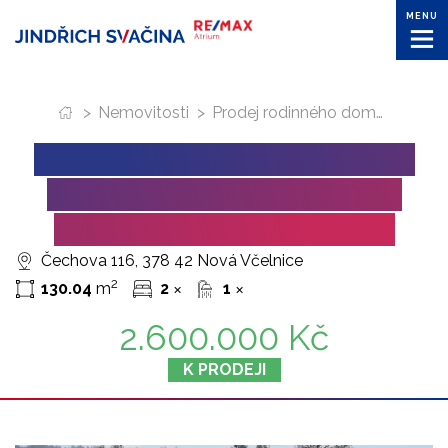
MENU
>
Nemovitosti
>
Prodej rodinného domu k rekonstrukci v Nové Včelnici (Čechova ul.)
PRODEJ RODINNÉHO DOMU
K REKONSTRUKCI V NOVÉ
VČELNICI (ČECHOVA UL.)
Čechova 116, 378 42 Nová Včelnice
2
130.04
m
2
1
✕
✕
2.600.000 Kč
K PRODEJI