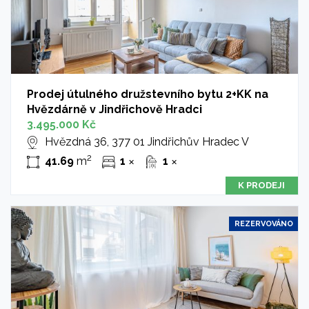
Prodej útulného družstevního bytu 2+KK na
Hvězdárně v Jindřichově Hradci
3.495.000 Kč
Hvězdná 36, 377 01 Jindřichův Hradec V
2
41.69
m
1
1
✕
✕
K PRODEJI
REZERVOVÁNO