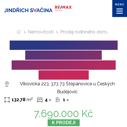
MENU
>
Nemovitosti
>
Prodej rodinného domu ve Štěpánovicích s krásnou prostornou zaharadou
PRODEJ RODINNÉHO DOMU
VE ŠTĚPÁNOVICÍCH
S KRÁSNOU PROSTORNOU
ZAHARADOU
Vlkovická 223, 373 73 Štěpánovice u Českých
Budějovic
2
132.78
m
4
1
✕
✕
7.690.000 Kč
K PRODEJI