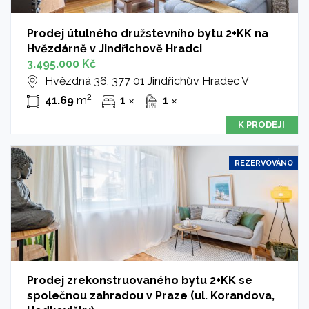
Prodej útulného družstevního bytu 2+KK na
Hvězdárně v Jindřichově Hradci
3.495.000 Kč
Hvězdná 36, 377 01 Jindřichův Hradec V
2
41.69
m
1
1
✕
✕
K PRODEJI
REZERVOVÁNO
Prodej zrekonstruovaného bytu 2+KK se
společnou zahradou v Praze (ul. Korandova,