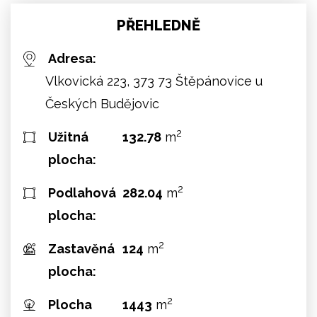
PŘEHLEDNĚ
Adresa:
Vlkovická 223, 373 73 Štěpánovice u
Českých Budějovic
2
Užitná
132.78
m
plocha:
2
Podlahová
282.04
m
plocha:
2
Zastavěná
124
m
plocha:
2
Plocha
1443
m