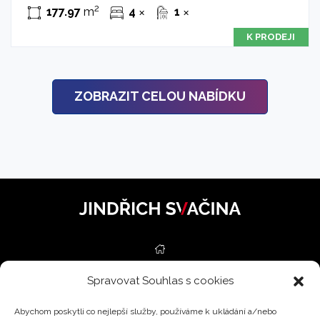
2
177.97
m
4
1
✕
✕
K PRODEJI
ZOBRAZIT CELOU NABÍDKU
Spravovat Souhlas s cookies
NEMOVITOSTI
Abychom poskytli co nejlepší služby, používáme k ukládání a/nebo
SLUŽBY