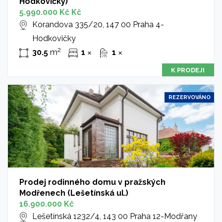
Hodkovičky)
5.990.000 Kč Kč
Korandova 335/20, 147 00 Praha 4-
Hodkovičky
2
30.5
m
1
1
✕
✕
K PRODEJI
REZERVOVÁNO
Prodej rodinného domu v pražských
Modřenech (Lešetínská ul.)
16.900.000 Kč
Lešetínská 1232/4, 143 00 Praha 12-Modřany