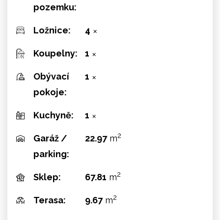
pozemku:
Ložnice:
4
✕
Koupelny:
1
✕
Obývací
1
✕
pokoje:
Kuchyně:
1
✕
2
Garáž /
22.97
m
parking:
2
Sklep:
67.81
m
2
Terasa:
9.67
m