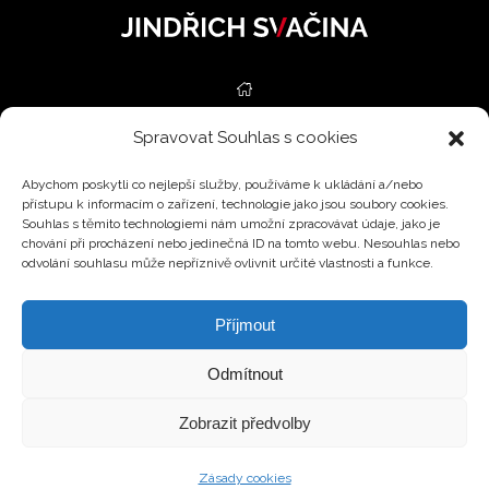
Spravovat Souhlas s cookies
NEMOVITOSTI
Abychom poskytli co nejlepší služby, používáme k ukládání a/nebo
SLUŽBY
přístupu k informacím o zařízení, technologie jako jsou soubory cookies.
Souhlas s těmito technologiemi nám umožní zpracovávat údaje, jako je
ODHADY
chování při procházení nebo jedinečná ID na tomto webu. Nesouhlas nebo
odvolání souhlasu může nepříznivě ovlivnit určité vlastnosti a funkce.
BLOG
Příjmout
KONTAKT
Odmítnout
EN
Zobrazit předvolby
© 2026 Všechna práva vyhrazena.
Zásady cookies