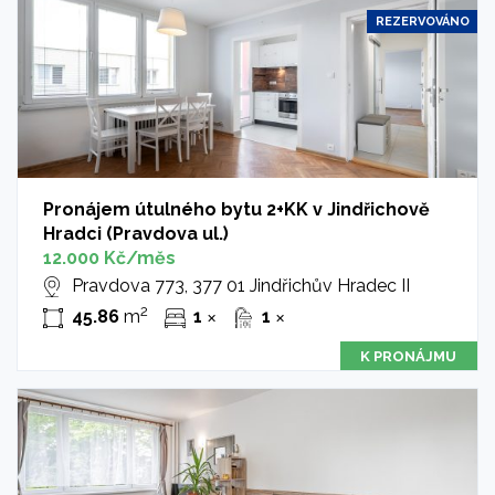
REZERVOVÁNO
Pronájem útulného bytu 2+KK v Jindřichově
Hradci (Pravdova ul.)
12.000 Kč/měs
Pravdova 773, 377 01 Jindřichův Hradec II
2
45.86
m
1
1
✕
✕
K PRONÁJMU