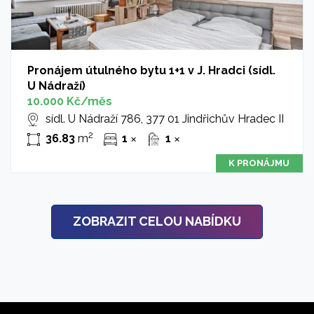
Pronájem útulného bytu 1+1 v J. Hradci (sídl.
U Nádraží)
10.000 Kč/měs
sídl. U Nádraží 786, 377 01 Jindřichův Hradec II
2
36.83
m
1
1
✕
✕
K PRONÁJMU
ZOBRAZIT CELOU NABÍDKU