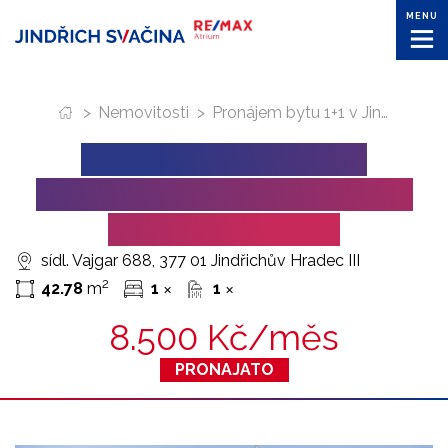
MENU
>
Nemovitosti
>
Pronájem bytu 1+1 v Jindřichově Hradci na sídlišti Vajgar
PRONÁJEM BYTU 1+1
V JINDŘICHOVĚ HRADCI NA
SÍDLIŠTI VAJGAR
sídl. Vajgar 688, 377 01 Jindřichův Hradec III
2
42.78
m
1
1
✕
✕
8.500 Kč/měs
PRONAJATO