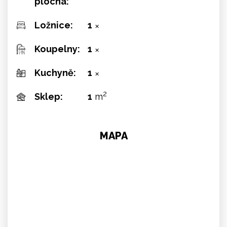
plocha:
Ložnice:
1
✕
Koupelny:
1
✕
Kuchyně:
1
✕
2
Sklep:
1
m
MAPA