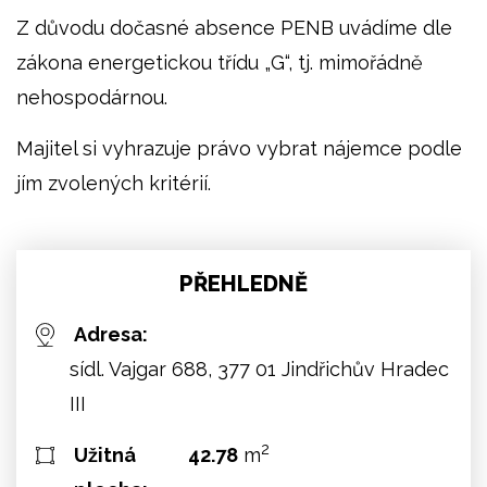
Z důvodu dočasné absence PENB uvádíme dle
zákona energetickou třídu „G“, tj. mimořádně
nehospodárnou.
Majitel si vyhrazuje právo vybrat nájemce podle
jím zvolených kritérií.
PŘEHLEDNĚ
Adresa:
sídl. Vajgar 688, 377 01 Jindřichův Hradec
III
2
Užitná
42.78
m