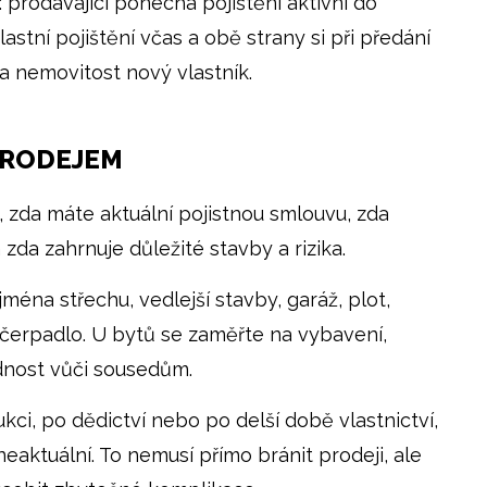
: prodávající ponechá pojištění aktivní do
astní pojištění včas a obě strany si při předání
a nemovitost nový vlastník.
PRODEJEM
, zda máte aktuální pojistnou smlouvu, zda
da zahrnuje důležité stavby a rizika.
éna střechu, vedlejší stavby, garáž, plot,
 čerpadlo. U bytů se zaměřte na vybavení,
dnost vůči sousedům.
i, po dědictví nebo po delší době vlastnictví,
eaktuální. To nemusí přímo bránit prodeji, ale