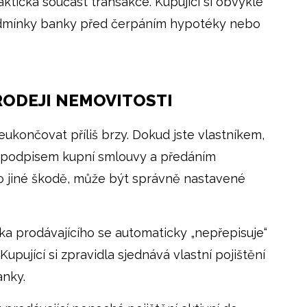
aktická součást transakce. Kupující si obvykle
 podmínky banky před čerpáním hypotéky nebo
PRODEJI NEMOVITOSTI
eukončovat příliš brzy. Dokud jste vlastníkem,
i podpisem kupní smlouvy a předáním
o jiné škodě, může být správně nastavené
tka prodávajícího se automaticky „nepřepisuje“
upující si zpravidla sjednává vlastní pojištění
nky.