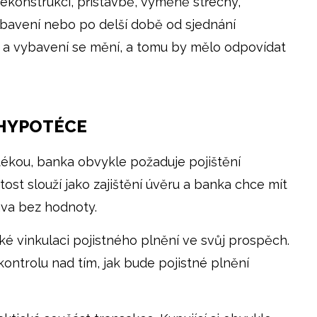
rekonstrukci, přístavbě, výměně střechy,
vybavení nebo po delší době od sjednání
ů a vybavení se mění, a tomu by mělo odpovídat
 HYPOTÉCE
tékou, banka obvykle požaduje pojištění
ost slouží jako zajištění úvěru a banka chce mít
ava bez hodnoty.
é vinkulaci pojistného plnění ve svůj prospěch.
ontrolu nad tím, jak bude pojistné plnění