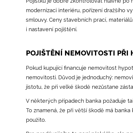
Pojistku je dobré zkontrolovat hlavně po 
modernizaci interiéru, pořízení dražšího 
smlouvy. Ceny stavebních prací, materiál
i nastavení pojištění.
POJIŠTĚNÍ NEMOVITOSTI PŘI
Pokud kupující financuje nemovitost hypo
nemovitosti. Důvod je jednoduchý: nemovit
jistotu, že při velké škodě nezůstane zást
V některých případech banka požaduje tak
To znamená, že při větší škodě má banka k
použito.