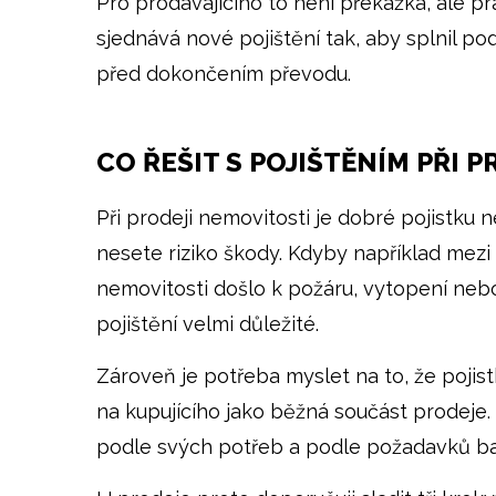
Pro prodávajícího to není překážka, ale pr
sjednává nové pojištění tak, aby splnil
před dokončením převodu.
CO ŘEŠIT S POJIŠTĚNÍM PŘI 
Při prodeji nemovitosti je dobré pojistku n
nesete riziko škody. Kdyby například mez
nemovitosti došlo k požáru, vytopení neb
pojištění velmi důležité.
Zároveň je potřeba myslet na to, že pojis
na kupujícího jako běžná součást prodeje. K
podle svých potřeb a podle požadavků ba