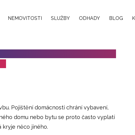
NEMOVITOSTI
SLUŽBY
ODHADY
BLOG
POJIŠTĚNÍ DOMÁCNOSTI: JAKÝ JE
JI
vbu. Pojištění domácnosti chrání vybavení,
inného domu nebo bytu se proto často vyplatí
 kryje něco jiného.