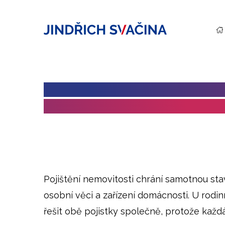
POJIŠTĚNÍ NEMOVITOSTI VS. 
ROZDÍL A CO ŘEŠIT PŘI PRODE
Pojištění nemovitosti chrání samotnou sta
osobní věci a zařízení domácnosti. U rod
řešit obě pojistky společně, protože každá