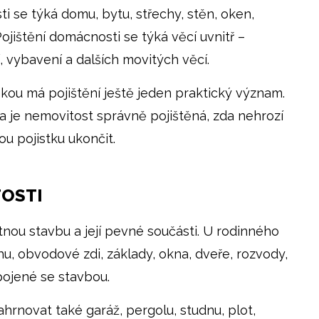
i se týká domu, bytu, střechy, stěn, oken,
ojištění domácnosti se týká věcí uvnitř –
, vybavení a dalších movitých věcí.
ékou má pojištění ještě jeden praktický význam.
zda je nemovitost správně pojištěná, zda nehrozí
u pojistku ukončit.
TOSTI
tnou stavbu a její pevné součásti. U rodinného
hu, obvodové zdi, základy, okna, dveře, rozvody,
ojené se stavbou.
hrnovat také garáž, pergolu, studnu, plot,