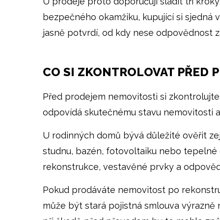
U prodeje proto doporučuji sladit tři kroky
bezpečného okamžiku, kupující si sjedná vl
jasně potvrdí, od kdy nese odpovědnost z
CO SI ZKONTROLOVAT PŘED 
Před prodejem nemovitosti si zkontrolujte
odpovídá skutečnému stavu nemovitosti a z
U rodinných domů bývá důležité ověřit zejm
studnu, bazén, fotovoltaiku nebo tepelné
rekonstrukce, vestavěné prvky a odpově
Pokud prodáváte nemovitost po rekonstrukc
může být stará pojistná smlouva výrazně n