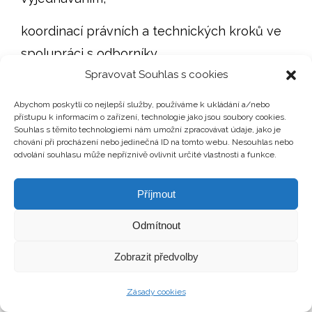
koordinací právních a technických kroků ve
spolupráci s odborníky.
Spravovat Souhlas s cookies
Díky zázemí RE/MAX Atrium a zkušenostem z
Abychom poskytli co nejlepší služby, používáme k ukládání a/nebo
prodeje bytů, domů, pozemků i rekreačních
přístupu k informacím o zařízení, technologie jako jsou soubory cookies.
nemovitostí mohu nastavit postup podle
Souhlas s těmito technologiemi nám umožní zpracovávat údaje, jako je
chování při procházení nebo jedinečná ID na tomto webu. Nesouhlas nebo
konkrétní situace, ne podle univerzální
odvolání souhlasu může nepříznivě ovlivnit určité vlastnosti a funkce.
šablony.
Příjmout
Odmítnout
FAQ: ČASTÉ OTÁZKY K PŘÍPRAVĚ
NEMOVITOSTI NA PRODEJ
Zobrazit předvolby
Zásady cookies
VYPLATÍ SE PŘED PRODEJEM