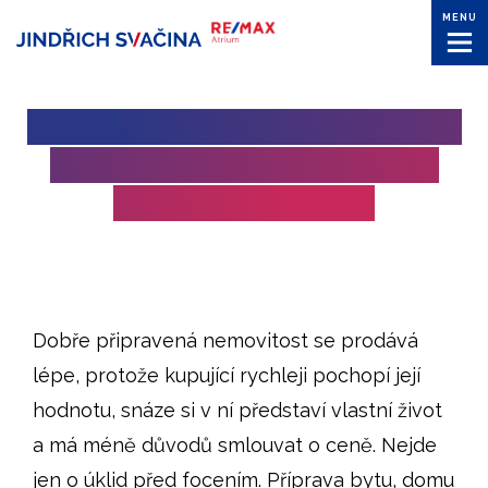
MENU
JAK PŘIPRAVIT NEMOVITOST
NA PRODEJ, ABY ZAUJALA
VÍCE KUPUJÍCÍCH
Dobře připravená nemovitost se prodává
lépe, protože kupující rychleji pochopí její
hodnotu, snáze si v ní představí vlastní život
a má méně důvodů smlouvat o ceně. Nejde
jen o úklid před focením. Příprava bytu, domu