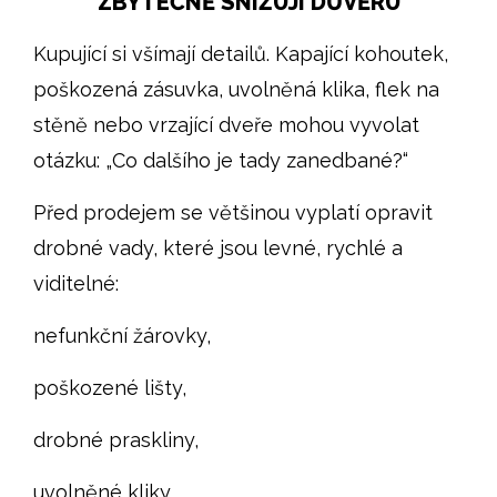
ZBYTEČNĚ SNIŽUJÍ DŮVĚRU
Kupující si všímají detailů. Kapající kohoutek,
poškozená zásuvka, uvolněná klika, flek na
stěně nebo vrzající dveře mohou vyvolat
otázku: „Co dalšího je tady zanedbané?“
Před prodejem se většinou vyplatí opravit
drobné vady, které jsou levné, rychlé a
viditelné:
nefunkční žárovky,
poškozené lišty,
drobné praskliny,
uvolněné kliky,